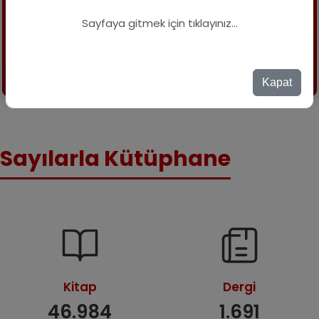
24.06.2026
Sayfaya gitmek için tıklayınız...
TÜBİTAK-Springer Nature Açık Erişim Kotası Hk.
Tüm Duyurular
Kapat
Sayılarla Kütüphane
Kitap
Dergi
46.984
1.691