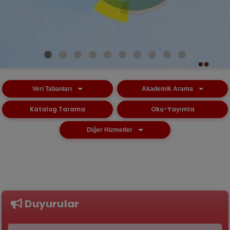
a1
Veri Tabanları
Akademik Arama
Katalog Tarama
Oku-Yayımla
Diğer Hizmetler
Duyurular