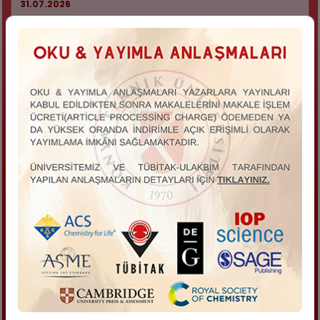
31.07.2026
Piri Keşif Aracında Gerçekleştirilen Güncellemeler Hk.
31.07.2026
Clarivate Ağustos Ayı Webinarları
31.07.2026
Art Source Veritabanı Hk.
23.07.2026
15 Temmuz Demokrasi ve Milli Birlik Günü "İrade Bizim Zafer Bizim" Etkinliği
14.07.2026
Clarivate Temmuz Ayı Webinarları